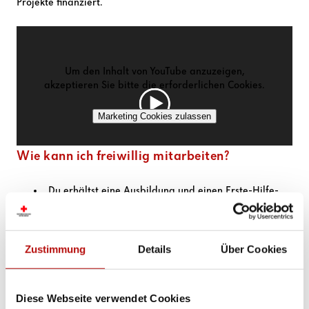
Projekte finanziert.
Um den Inhalt von YouTube anzuzeigen,
akzeptieren Sie bitte die erforderlichen Cookies.
Marketing Cookies zulassen
Wie kann ich freiwillig mitarbeiten?
Du erhältst eine Ausbildung und einen Erste-Hilfe-
Grundkurs
Du hast einen ausgeprägten Sinn für Struktur und
Ordnung
Zustimmung
Details
Über Cookies
Du bist flexibel und hast Freude am Umgang mit
Kund:innen
Diese Webseite verwendet Cookies