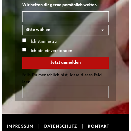
Wir helfen dir gerne persönlich weiter.
E-Mail
*
Bundesland
*
Ich stimme zu
Datenschutzhinweis
*
Ich bin einverstanden
Newsletter Einwilligung
Jetzt anmelden
Falls Du menschlich bist, lasse dieses Feld
leer.
IMPRESSUM
DATENSCHUTZ
KONTAKT