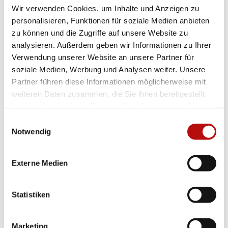
Bereit für den Kassenschlager? Jetzt zugreifen – solange
Wir verwenden Cookies, um Inhalte und Anzeigen zu
der Vorrat reicht!
personalisieren, Funktionen für soziale Medien anbieten
zu können und die Zugriffe auf unsere Website zu
analysieren. Außerdem geben wir Informationen zu Ihrer
Verwendung unserer Website an unsere Partner für
soziale Medien, Werbung und Analysen weiter. Unsere
Partner führen diese Informationen möglicherweise mit
weiteren Daten zusammen, die Sie ihnen bereitgestellt
Ich interessiere mich für:
haben oder die sie im Rahmen Ihrer Nutzung der Dienste
gesammelt haben. Indem Sie „Cookies zulassen“ klicken
Ehrensache
Interessensgebiete
*
Einwilligungsauswahl
oder über die „Auswahl erlauben“ den Einsatz von
Notwendig
Cookies zu Präferenzen und/oder Statistiken und/oder
PLZ / Ort
Bezirksstelle
*
*
Marketing klicken, willigen Sie zugleich gem. Art. 49.
Externe Medien
Abs. 1 S. 1 lit a DS-GVO ein, dass ihre Daten in den USA
Tätigkeiten
verarbeitet werden können. Die USA werden vom
Europäischen Gerichtshof als Staat mit nach EU-
Statistiken
Vorname
*
Nachname
*
Standards unzureichendem Datenschutzniveau
eingestuft. Dies resultiert insbesondere aus dem Risiko,
Marketing
dass Ihre Daten als Betroffene_r durch U.S. Behörden,