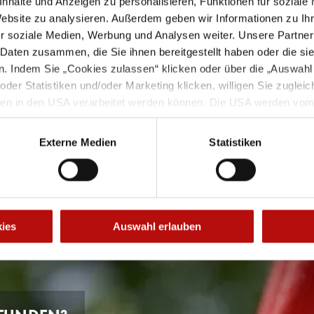
nhalte und Anzeigen zu personalisieren, Funktionen für soziale
Website zu analysieren. Außerdem geben wir Informationen zu I
r soziale Medien, Werbung und Analysen weiter. Unsere Partner
 Daten zusammen, die Sie ihnen bereitgestellt haben oder die s
Hilfe-Kurs, Schnupperdienste im Rettungsdienst und
smitarbeiter:innen
. Indem Sie „Cookies zulassen“ klicken oder über die „Auswahl
Falls Du mensch
er Statistiken und/oder Marketing klicken, willigen Sie zugleich 
 Team teil
ten in den USA verarbeitet werden können. Die USA werden vom
ards unzureichendem Datenschutzniveau eingestuft. Dies result
 Betroffene_r durch U.S. Behörden, zu Kontroll- und Überwachun
Externe Medien
Statistiken
nen ein effektiver Rechtsschutz gegen solche Maßnahmen zur V
ariieren.
hindern möchten, klicken Sie die Schaltfläche „Nur notwendige 
erer Datenschutzerklärung.
ies
Auswahl erlauben