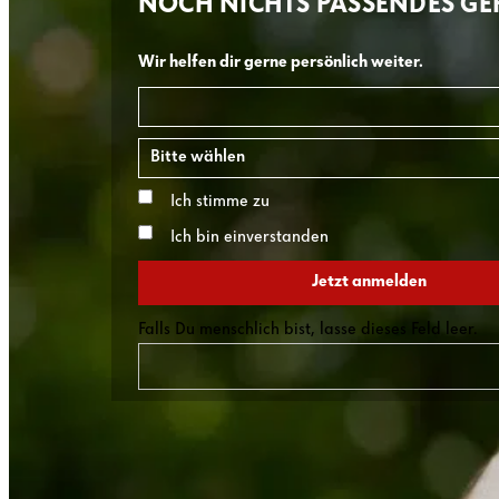
NOCH NICHTS PASSENDES G
Wir helfen dir gerne persönlich weiter.
E-Mail
*
Bundesland
*
Ich stimme zu
Datenschutzhinweis
*
Ich bin einverstanden
Newsletter Einwilligung
Jetzt anmelden
Falls Du menschlich bist, lasse dieses Feld leer.