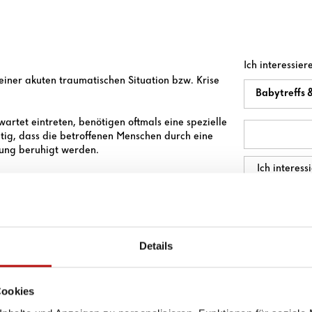
Ich interessier
 einer akuten traumatischen Situation bzw. Krise
Ehrensache
Interessensge
artet eintreten, benötigen oftmals eine spezielle
PLZ / Ort
Bezirksstelle
*
*
htig, dass die betroffenen Menschen durch eine
uung beruhigt werden.
Tätigkeiten
Vorname
*
en Sie bitte die erforderlichen Cookies.
E-Mail
*
Details
 zulassen
Telefonnumme
Cookies
Geburtsdatu