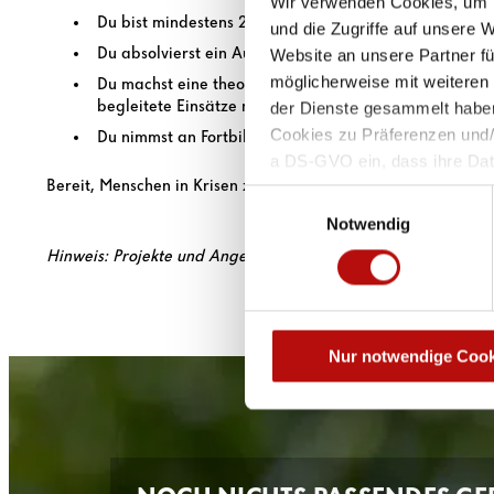
Wir verwenden Cookies, um I
Du bist mindestens 25 Jahre alt
und die Zugriffe auf unsere 
Du absolvierst ein Auswahlverfahren
Website an unsere Partner fü
möglicherweise mit weiteren
Du machst eine theoretische Ausbildung, einen Erste-
begleitete Einsätze mit erfahrenen Krisenintervention
der Dienste gesammelt haben
Cookies zu Präferenzen und/od
Du nimmst an Fortbildungen und Einsatzreflexionen im
a DS-GVO ein, dass ihre Da
Bereit, Menschen in Krisen zu helfen? Auf geht‘s!
als Staat mit nach EU-Stand
Einwilligungsauswahl
Risiko, dass Ihre Daten als
Notwendig
werden können, ohne dass Ih
Hinweis: Projekte und Angebote können je nach Bundesland v
eine solche Verarbeitung ver
Hinweise finden Sie in uns
Nur notwendige Cook