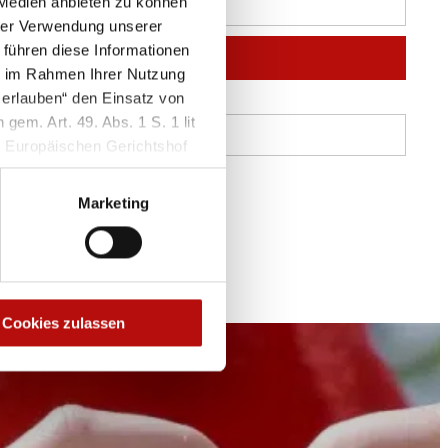
 Medien anbieten zu können
hrer Verwendung unserer
 führen diese Informationen
Jetzt anfragen
ie im Rahmen Ihrer Nutzung
 erlauben“ den Einsatz von
lich bist, lasse dieses Feld leer.
gem. Art. 49. Abs. 1 S. 1 lit
 Europäischen Gerichtshof
iert insbesondere aus dem
gszwecken verarbeitet
Marketing
erfügung steht. Soweit Sie
Cookies verwenden“. Weitere
Cookies zulassen