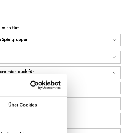
e mich für:
biete
*
Nachname
*
Über Cookies
r
*
m
*