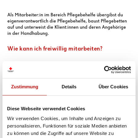
Als Mitarbeiter:in im Bereich Pflegebehelfe übergibst du
eigenverantwortlich die Pflegebehelfe, baust Pflegebetten
auf und unterweist die Klient:innen und deren Angehörige
in der Handhabung.
Wie kann ich freiwillig mitarbeiten?
Du bist flexibel und hast Tagesfreizeit.
Die Ausbildung umfasst einen Erste-Hilfe-Grundkurs
Fachspezifische Einschulung an der Bezirksstelle
Zustimmung
Details
Über Cookies
Einschulung laut Medizinproduktegesetz
Der Zeitaufwand variiert je nach Klient:in
Diese Webseite verwendet Cookies
Wir verwenden Cookies, um Inhalte und Anzeigen zu
Bereit, die Pflege daheim angenehm zu gestalten? Auf
geht’s!
personalisieren, Funktionen für soziale Medien anbieten
zu können und die Zugriffe auf unsere Website zu