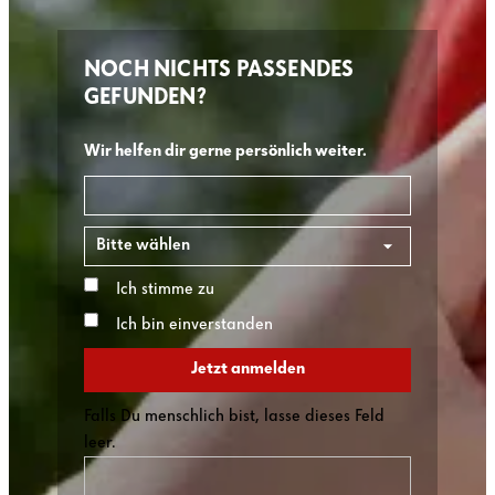
NOCH NICHTS PASSENDES
GEFUNDEN?
Wir helfen dir gerne persönlich weiter.
E-Mail
*
Bundesland
*
Ich stimme zu
Datenschutzhinweis
*
Ich bin einverstanden
Newsletter Einwilligung
Jetzt anmelden
Falls Du menschlich bist, lasse dieses Feld
leer.