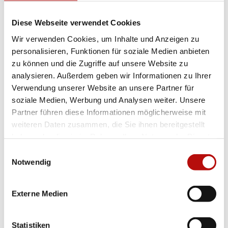
Du erhältst eine umfassende Ausbildung
Diese Webseite verwendet Cookies
Je nach Angebot ist der Zeitaufwand unterschiedlich
– für die Vorbereitung, Durchführung und
Wir verwenden Cookies, um Inhalte und Anzeigen zu
Nachbereitung eines Seniorentreffs sind zum Beispiel
personalisieren, Funktionen für soziale Medien anbieten
ca. 10 Stunden freiwilliger Arbeitsaufwand für das
zu können und die Zugriffe auf unsere Website zu
Team notwendig
analysieren. Außerdem geben wir Informationen zu Ihrer
Verwendung unserer Website an unsere Partner für
Bereit? Auf die Plätzchen, fertig, los!
soziale Medien, Werbung und Analysen weiter. Unsere
Hinweis: Projekte und Angebote können je nach Bundesland
Partner führen diese Informationen möglicherweise mit
variieren.
weiteren Daten zusammen, die Sie ihnen bereitgestellt
haben oder die sie im Rahmen Ihrer Nutzung der Dienste
gesammelt haben. Indem Sie „Cookies zulassen“ klicken
Einwilligungsauswahl
oder über die „Auswahl erlauben“ den Einsatz von
Notwendig
Ich interessiere mich für:
Cookies zu Präferenzen und/oder Statistiken und/oder
Ehrensache
Interessensgebiete
*
Marketing klicken, willigen Sie zugleich gem. Art. 49.
Externe Medien
Abs. 1 S. 1 lit a DS-GVO ein, dass ihre Daten in den USA
verarbeitet werden können. Die USA werden vom
PLZ / Ort
Bezirksstelle
*
*
Europäischen Gerichtshof als Staat mit nach EU-
Statistiken