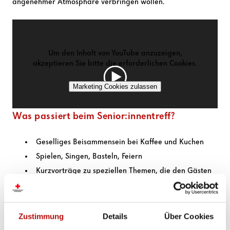
angenehmer Atmosphäre verbringen wollen.
Um den Inhalt von YouTube anzuzeigen,
akzeptieren Sie bitte die erforderlichen Cookies.
Marketing Cookies zulassen
Was passiert beim Senior:innentreff?
Geselliges Beisammensein bei Kaffee und Kuchen
Spielen, Singen, Basteln, Feiern
Kurzvorträge zu speziellen Themen, die den Gästen
am Herzen liegen
Ausflüge und Bewegungsangebote
Wie helfe ich ehrenamtlich?
Zustimmung
Details
Über Cookies